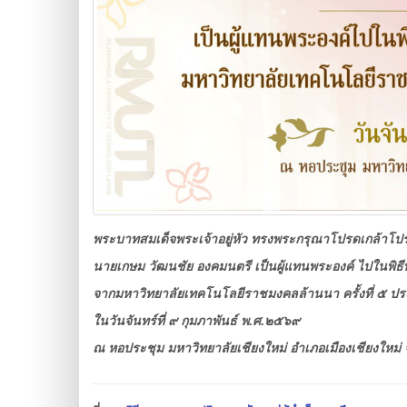
พระบาทสมเด็จพระเจ้าอยู่หัว ทรงพระกรุณาโปรดเกล้าโป
นายเกษม วัฒนชัย องคมนตรี เป็นผู้แทนพระองค์ ไปในพิธ
จากมหาวิทยาลัยเทคโนโลยีราชมงคลล้านนา ครั้งที่ ๕ ป
ในวันจันทร์ที่ ๙ กุมภาพันธ์ พ.ศ.๒๕๖๙
ณ หอประชุม มหาวิทยาลัยเชียงใหม่ อำเภอเมืองเชียงใหม่ จ