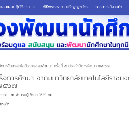
มือและแผนปฏิบัติงาน
พิธีพระราชทานปริญญาบัตร
ภาวะการมีงานทำ
ิทยาลัยเทคโนโลยีราชมงคลล้านนา ครั้งที่ ๕ ประจำปีการศึกษา ๒๕๖๗
เร็จการศึกษา จากมหาวิทยาลัยเทคโนโลยีราชม
า ๒๕๖๗
าภรณ์
จำนวนผู้เข้าชม 1629 คน
้างใต้