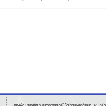
กองพัฒนานักศึกษา มหาวิทยาลัยเทคโนโลยีราชมงคลล้านนา : 128 ถ.ห้วย