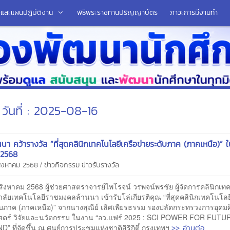
มือและแผนปฏิบัติงาน
พิธีพระราชทานปริญญาบัตร
ภาวะการมีงานทำ
วันที่ : 2025-08-16
นนา คว้ารางวัล “ที่สุดคลินิกเทคโนโลยีเครือข่ายระดับภาค (ภาคเหนือ)” 
 2568
/
 สิงหาคม 2568
ข่าวกิจกรรม
ข่าวรับรางวัล
5 สิงหาคม 2568 ผู้ช่วยศาสตราจารย์ไพโรจน์ วรพจน์พรชัย ผู้จัดการคลินิกเท
ลัยเทคโนโลยีราชมงคลล้านนา เข้ารับโล่เกียรติคุณ “ที่สุดคลินิกเทคโนโลย
ับภาค (ภาคเหนือ)” จากนางสุณีย์ เลิศเพียรธรรม รองปลัดกระทรวงการอุดม
สตร์ วิจัยและนวัตกรรม ในงาน “อว.แฟร์ 2025 : SCI POWER FOR FUTU
>> อ่านต่อ
” ที่จัดขึ้น ณ ศูนย์การประชุมแห่งชาติสิริกิติ์ กรุงเทพฯ