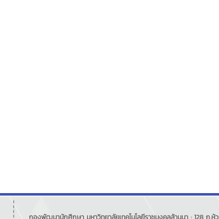
กองพัฒนานักศึกษา มหาวิทยาลัยเทคโนโลยีราชมงคลล้านนา : 128 ถ.ห้วย